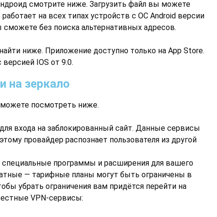
Андроид смотрите ниже. Загрузить файл вы можете
работает на всех типах устройств с ОС Android версии
вы сможете без поиска альтернативных адресов.
айти ниже. Приложение доступно только на App Store.
 версией IOS от 9.0.
и на зеркало
 можете посмотреть ниже.
для входа на заблокированный сайт. Данные сервисы
этому провайдер распознает пользователя из другой
 специальные программы и расширения для вашего
латные — тарифные планы могут быть ограничены в
тобы убрать ограничения вам придётся перейти на
звестные VPN-сервисы: