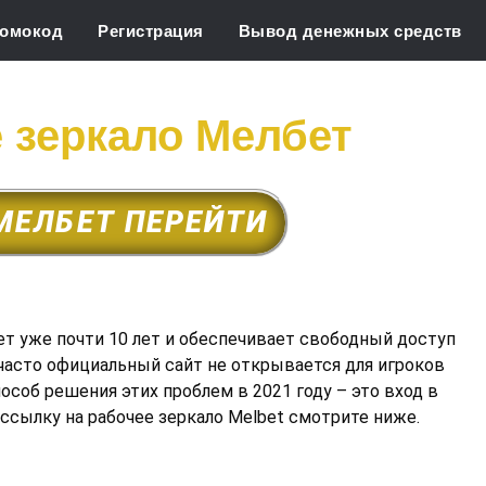
омокод
Регистрация
Вывод денежных средств
 зеркало Мелбет
МЕЛБЕТ ПЕРЕЙТИ
т уже почти 10 лет и обеспечивает свободный доступ
 часто официальный сайт не открывается для игроков
особ решения этих проблем в 2021 году – это вход в
 ссылку на рабочее зеркало Melbet смотрите ниже.