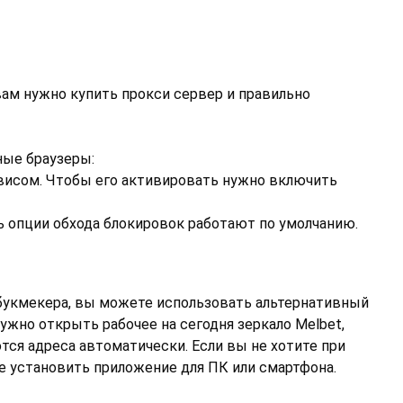
ам нужно купить прокси сервер и правильно
ные браузеры:
рвисом. Чтобы его активировать нужно включить
ь опции обхода блокировок работают по умолчанию.
букмекера, вы можете использовать альтернативный
ужно открыть рабочее на сегодня зеркало Melbet,
ся адреса автоматически. Если вы не хотите при
е установить приложение для ПК или смартфона.