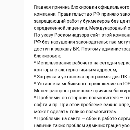
Главная причина блокировки официального
компании. Правительство РФ приняло закон
запрещающий работу букмекеров без цент
определённой лицензии. Международный оф
По указу Роскомнадзора сайт этой компан
РФ без нарушения законодательства могут
доступ к зеркалу БК. Поэтому администра
блокировок:
* Использование рабочего на сегодня зер
конторы с альтернативным адресом;
* Загрузка и установка программы для ПК 
* Установка мобильного приложение на IOS 
Менее распространенные причины блокиро
* Проблемы со стороны пользователя — от
софта и пр. При этой проблеме важно опр
может сделать только пользователь.
* Проблемы на сайте — сбои в работе серве
наличии таких проблем администрация уве