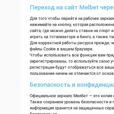
Переход на сайт Melbet чере
Для того чтобы перейти на рабочее зеркал
нажимайте на кнопку, которая расположен
сайта, где можно делать ставки на спорт и
играть на тотализаторе и бинго, а также там
Для корректной работы ресурса прежде, че
файлы Cookie в вашем браузере.
Чтобы использовать все функции вам прид
зарегистрированы, то используйте свою у
регистрации будут отображаться все ваши
пользовании ничем не отличается от основ
Безопасность и конфиденци
Официальное зеркало Мелбет — это копия 
Также сохранили уровень безопасности и 
информация хранится на защищённых серв