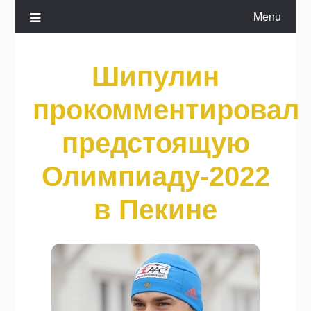
Menu
Шипулин
прокомментировал
предстоящую
Олимпиаду-2022
в Пекине