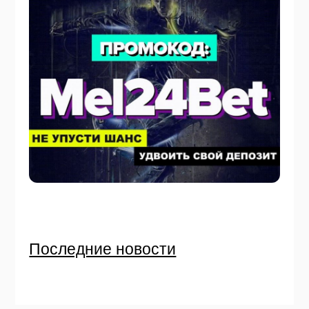
Последние новости