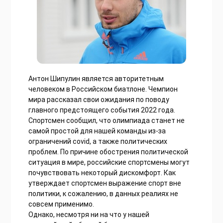
Антон Шипулин является авторитетным
человеком в Российском биатлоне. Чемпион
мира рассказал свои ожидания по поводу
главного предстоящего события 2022 года.
Спортсмен сообщил, что олимпиада станет не
самой простой для нашей команды из-за
ограничений covid, а также политических
проблем. По причине обострения политической
ситуация в мире, российские спортсмены могут
почувствовать некоторый дискомфорт. Как
утверждает спортсмен выражение спорт вне
политики, к сожалению, в данных реалиях не
совсем применимо.
Однако, несмотря ни на что у нашей