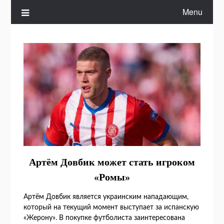
Skip
Menu
to
content
Артём Довбик может стать игроком
«Ромы»
Артём Довбик является украинским нападающим,
который на текущий момент выступает за испанскую
«Жерону». В покупке футболиста заинтересована