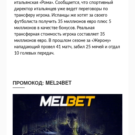
итальянская «Рома». Сообщается, что спортивный
директор итальянцев уже ведет переговоры по
трансферу игрока. Испанцы же хотят за своего
футболиста получить 35 миллионов евро плюс 5
миллионов в качестве бонусов. Реальная
трансферная стоимость игрока составляет 35
миллионов евро. В прошлом сезоне за «Жерону»
нападающий провел 41 матч, забил 25 мячей и отдал
10 голевых передач.
ПРОМОКОД: MEL24BET