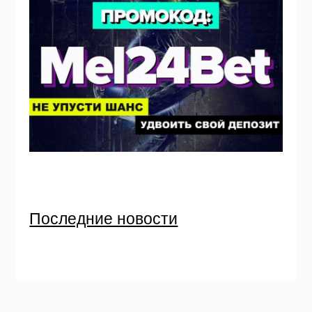
Последние новости